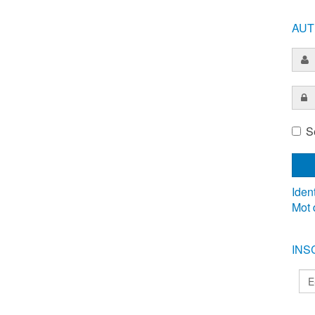
AUT
S
Ident
Mot 
INS